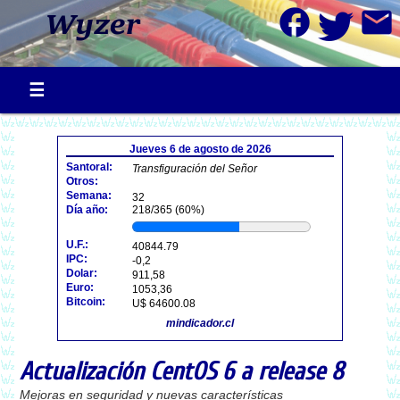
facebook
mail
Jueves 6 de agosto de 2026
Santoral:
Transfiguración del Señor
Otros:
Semana:
32
Día año:
218/365 (60%)
U.F.:
40844.79
IPC:
-0,2
Dolar:
911,58
Euro:
1053,36
Bitcoin:
U$ 64600.08
mindicador.cl
Actualización CentOS 6 a release 8
Mejoras en seguridad y nuevas características