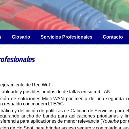
s
Glosario
Servicios Profesionales
Contacto
rofesionales
Mejoramiento de Red Wi-Fi
cableado y posibles puntos de de fallas en su red LAN
ción de soluciones Multi-WAN por medio de una segunda c
o un respaldo con modem LTE/5G
 tráfico y definición de políticas de Calidad de Servicios para 
segurando ancho de banda para aplicaciones prioritarias y li
nsferencia para aplicaciones de menor relevancia (
Youtube
por 
ión de HotSpot, para brindar acceso seguro y controlado a sus 