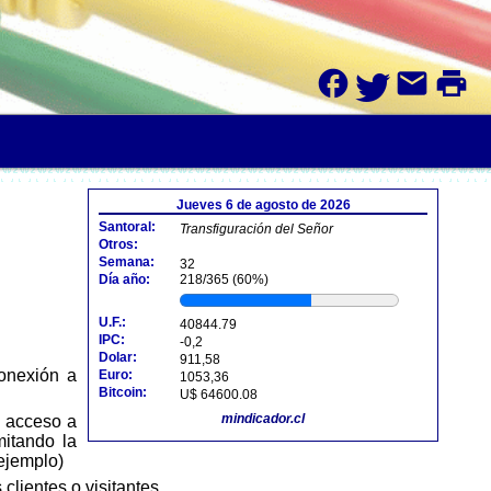
facebook
mail
print
Jueves 6 de agosto de 2026
Santoral:
Transfiguración del Señor
Otros:
Semana:
32
Día año:
218/365 (60%)
U.F.:
40844.79
IPC:
-0,2
Dolar:
911,58
onexión a
Euro:
1053,36
Bitcoin:
U$ 64600.08
mindicador.cl
el acceso a
mitando la
ejemplo)
clientes o visitantes