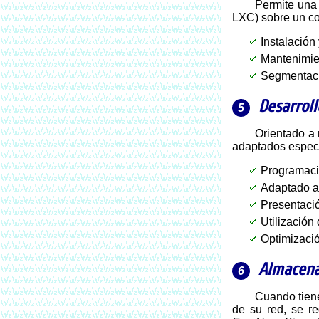
Permite un
LXC) sobre un co
Instalación
Mantenimie
Segmentaci
Desarrol
Orientado a necesidades especiales no cubiertas por aplicaciones convencionales, como servicios de control de bodega/inventario
adaptados especi
Programac
Adaptado a 
Presentaci
Utilización
Optimizaci
Almacena
Cuando tiene la necesidad de almacenar grandes volúmenes de información, y probablemente compartirla entre diferentes usuarios
de su red, se r