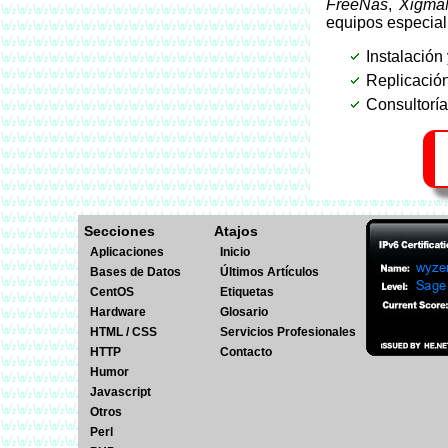
FreeNas
,
Xigm
equipos especia
Instalació
Replicación
Consultoría
Secciones
Atajos
Aplicaciones
Inicio
Bases de Datos
Últimos Artículos
CentOS
Etiquetas
Hardware
Glosario
HTML / CSS
Servicios Profesionales
HTTP
Contacto
Humor
Javascript
Otros
Perl