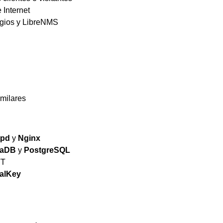
 Internet
agios y LibreNMS
imilares
tpd
y
Nginx
iaDB
y
PostgreSQL
TT
alKey