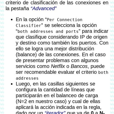
criterio de clasificación de las conexiones en
la pestaña
Advanced
En la opción “
Per Connection
” se selecciona la opción
Classifier
“
” para indicar
both addresses and ports
que clasifique considerando IP de origen
y destino como también los puertos. Con
ello se logra una mejor distribución
(balance) de las conexiones. En el caso
de presentar problemas con algunos
servicios como
Netflix
o
Bancos
, puede
ser recomendable evaluar el criterio
both
addresses
Luego, en las casillas siguientes se
configura la cantidad de líneas que
participarán en el balanceo de carga
(N=2 en nuestro caso) y cual de ellas
aplicará la acción indicada en la regla,
dado por un
iterador
que va de
0
a
N-