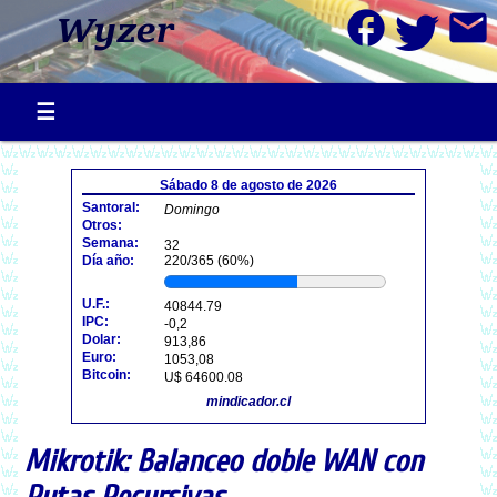
facebook
mail
Sábado 8 de agosto de 2026
Santoral:
Domingo
Otros:
Semana:
32
Día año:
220/365 (60%)
U.F.:
40844.79
IPC:
-0,2
Dolar:
913,86
Euro:
1053,08
Bitcoin:
U$ 64600.08
mindicador.cl
Mikrotik: Balanceo doble WAN con