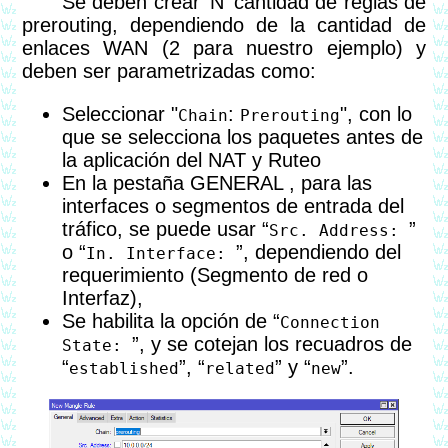
Se deben crear ‘N’ cantidad de reglas de
prerouting, dependiendo de la cantidad de
enlaces WAN (2 para nuestro ejemplo) y
deben ser parametrizadas como:
Seleccionar "
:
", con lo
Chain
Prerouting
que se selecciona los paquetes antes de
la aplicación del NAT y Ruteo
En la pestaña GENERAL , para las
interfaces o segmentos de entrada del
tráfico, se puede usar “
”
Src. Address:
o “
”, dependiendo del
In. Interface:
requerimiento (Segmento de red o
Interfaz),
Se habilita la opción de “
Connection
”, y se cotejan los recuadros de
State:
“
”, “
” y “
”.
established
related
new