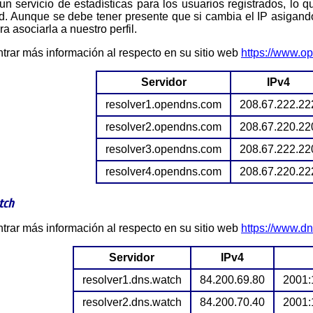
d. Aunque se debe tener presente que si cambia el IP asigando
a asociarla a nuestro perfil.
ntrar más información al respecto en su sitio web
https://www.o
Servidor
IPv4
resolver1.opendns.com
208.67.222.22
resolver2.opendns.com
208.67.220.22
resolver3.opendns.com
208.67.222.22
resolver4.opendns.com
208.67.220.22
tch
ntrar más información al respecto en su sitio web
https://www.dn
Servidor
IPv4
resolver1.dns.watch
84.200.69.80
2001:
resolver2.dns.watch
84.200.70.40
2001: