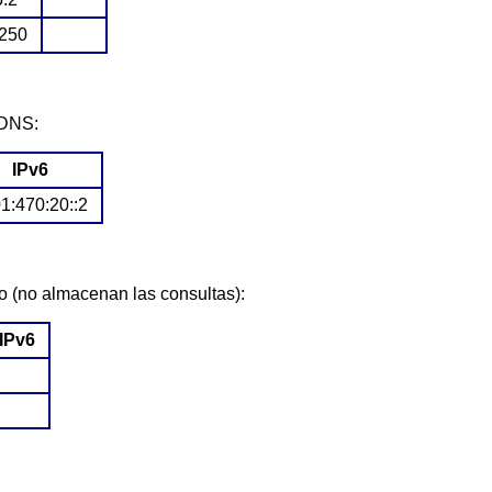
.250
 DNS:
IPv6
1:470:20::2
o (no almacenan las consultas):
IPv6