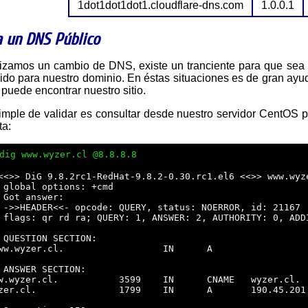
1dot1dot1dot1.cloudflare-dns.com
1.0.0.1
a un DNS Público
nido para nuestro dominio. En éstas situaciones es de gran ayu
 puede encontrar nuestro sitio.
simple de validar es consultar desde nuestro servidor CentOS
ta:
dig www.wyzer.cl @8.8.8.8
<<>> DiG 9.8.2rc1-RedHat-9.8.2-0.30.rc1.el6 <<>> www.wyze
 global options: +cmd

 Got answer:

 ->>HEADER<<- opcode: QUERY, status: NOERROR, id: 21167

 flags: qr rd ra; QUERY: 1, ANSWER: 2, AUTHORITY: 0, ADDI
 QUESTION SECTION:

ww.wyzer.cl.                  IN      A

 ANSWER SECTION:

w.wyzer.cl.           3599    IN      CNAME   wyzer.cl.

zer.cl.               1799    IN      A       190.45.201.