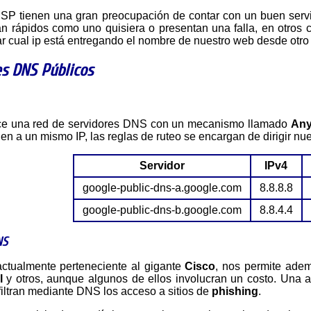
 ISP tienen una gran preocupación de contar con un buen ser
n rápidos como uno quisiera o presentan una falla, en otros 
ar cual ip está entregando el nombre de nuestro web desde otr
es DNS Públicos
ece una red de servidores DNS con un mecanismo llamado
Any
n a un mismo IP, las reglas de ruteo se encargan de dirigir nu
Servidor
IPv4
google-public-dns-a.google.com
8.8.8.8
google-public-dns-b.google.com
8.8.4.4
NS
ctualmente perteneciente al gigante
Cisco
, nos permite ademá
l
y otros, aunque algunos de ellos involucran un costo. Una a
filtran mediante DNS los acceso a sitios de
phishing
.