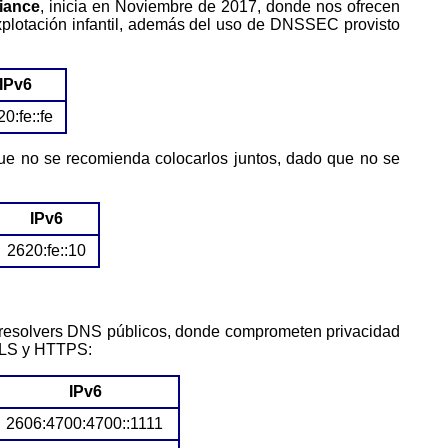
liance
, inicia en Noviembre de 2017, donde nos ofrecen
plotación infantil, además del uso de DNSSEC provisto
IPv6
0:fe::fe
IPv6
2620:fe::10
s resolvers DNS públicos, donde comprometen privacidad
 TLS y HTTPS:
IPv6
2606:4700:4700::1111