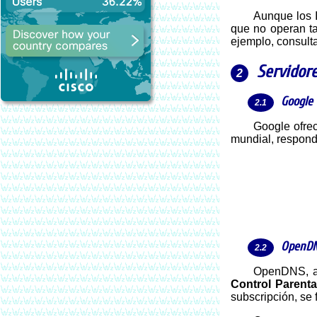
Aunque los
que no operan ta
ejemplo, consult
Servidor
Google
Google ofr
mundial, responde
OpenD
OpenDNS, a
Control Parenta
subscripción, se 