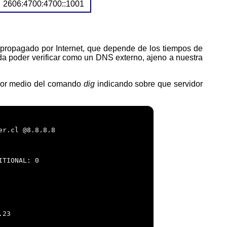
2606:4700:4700::1001
da poder verificar como un DNS externo, ajeno a nuestra
 por medio del comando
dig
indicando sobre que servidor
r.cl @8.8.8.8

TIONAL: 0

23
