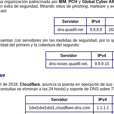
na organización patrocinada por
IBM
,
PCH
y
Global Cyber Al
n extra de seguridad, filtrando sitios de
phishing
,
malware
y ex
ast:
Servidor
IPv4
dns.quad9.net
9.9.9.9
262
idad del primero y la cobertura del segundo:
Servidor
IPv4
dns-nosec.quad9.net.
9.9.9.10
are
ril de 2018,
Cloudflare
, anuncia la puesta en operación de su
e consultas se eliminan a las 24 horas) y soporte de DNS sobre
Servidor
IPv4
1dot1dot1dot1.cloudflare-dns.com
1.1.1.1