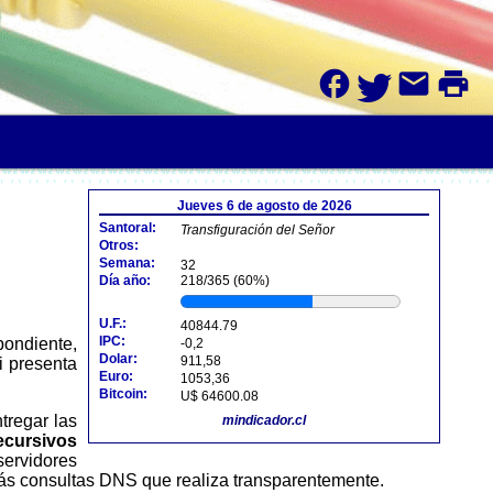
facebook
mail
print
Jueves 6 de agosto de 2026
Santoral:
Transfiguración del Señor
Otros:
Semana:
32
Día año:
218/365 (60%)
U.F.:
40844.79
IPC:
-0,2
Dolar:
911,58
i presenta
Euro:
1053,36
Bitcoin:
U$ 64600.08
mindicador.cl
ecursivos
servidores
o más consultas DNS que realiza transparentemente.