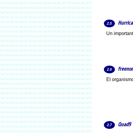
Hurrica
Un importa
freeno
El organis
Quad9