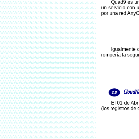
Quad9 es u
un servicio con u
por una red AnyC
Igualmente cuentan con servidores sin las medidas de seguridad, por lo que no se recomienda colocarlos juntos, dado que no se
rompería la segur
Cloudfl
El 01 de Ab
(los registros d