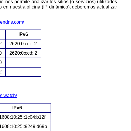
 en nuestra oficina (IP dinámico), deberemos actualizar
pendns.com/
IPv6
2
2620:0:ccc::2
0
2620:0:ccd::2
0
2
s.watch/
IPv6
1608:10:25::1c04:b12f
1608:10:25::9249:d69b