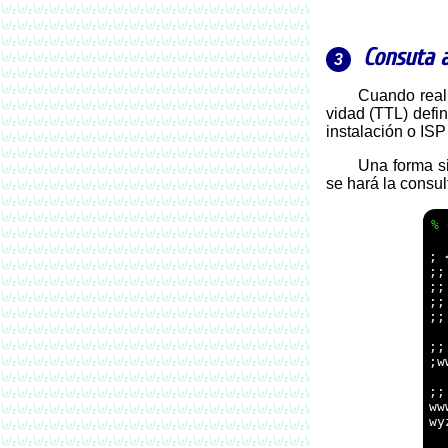
Consuta 
Cuando realizamos un cambio de DNS, existe un tranciente para que sea propagado por Internet, que depende de los tiempos de
vidad (TTL) defi
instalación o ISP
Una forma 
se hará la consul
; 
;;
;;
;;
;;
;;
;w
;;
ww
wy