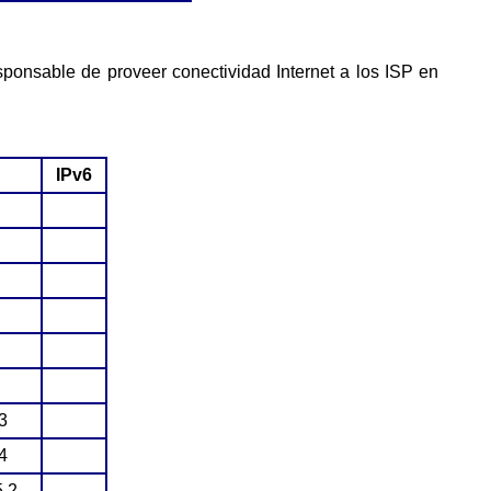
IPv6
3
4
5.2