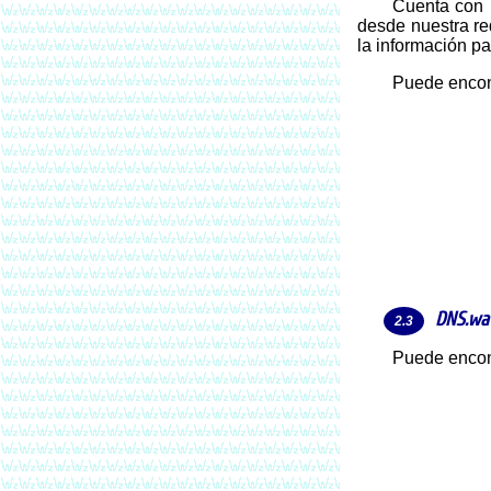
Cuenta con un servicio de estadísticas para los usuarios registrados, lo que nos permite analizar los sitios (o servicios) utilizados
desde nuestra re
la información par
Puede enco
DNS.wa
Puede enco