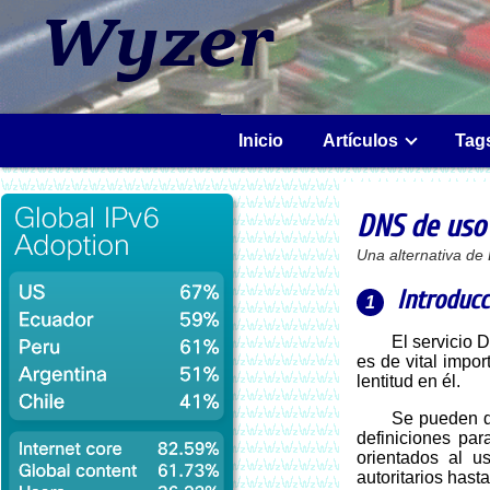
Inicio
Artículos
Tag
DNS de uso
Una alternativa de
Introducc
El servicio DNS, encargado de relacionar el nombre del host a su IP correspondiente,
es de vital impo
lentitud en él.
Se pueden distingir 2 categorís: Authoritative (Autoritario), encargado de entregar las
definiciones par
orientados al u
autoritarios hast