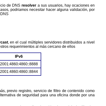
vicio de DNS
resolver
a sus usuarios, hay ocaciones en
casos, podriamos necesitar hacer alguna validación, por
o DNS
cast
, en el cual múltiples servidores distribuidos a nivel
estros requerimientos al más cercano de ellos
IPv6
2001:4860:4860::8888
2001:4860:4860::8844
s, previo registro, servicio de filtro de contenido como
lternativa de seguridad para una oficina donde por una