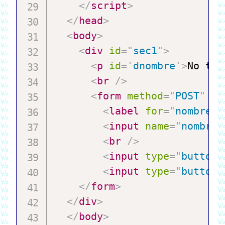
</
script
>
</
head
>
<
body
>
<
div
id
=
"
sec1
"
>
<
p
id
=
'
dnombre
'
>
No ten
<
br
/>
<
form
method
=
"
POST
"
id
<
label
for
=
"
nombre
"
>
<
input
name
=
"
nombre
"
<
br
/>
<
input
type
=
"
button
"
<
input
type
=
"
button
"
</
form
>
</
div
>
</
body
>