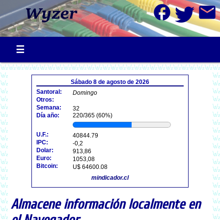
facebook
mail
Sábado 8 de agosto de 2026
Santoral:
Domingo
Otros:
Semana:
32
Día año:
220/365 (60%)
U.F.:
40844.79
IPC:
-0,2
Dolar:
913,86
Euro:
1053,08
Bitcoin:
U$ 64600.08
mindicador.cl
Almacene información localmente en