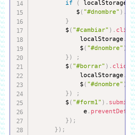
if
(
 localStorage
.
n
            $
(
"#dnombre"
)
.
te
}
         $
(
"#cambiar"
)
.
click
             localStorage
.
no
             $
(
"#dnombre"
)
.
t
}
)
;
         $
(
"#borrar"
)
.
click
(
             localStorage
.
re
             $
(
"#dnombre"
)
.
t
}
)
;
         $
(
"#form1"
)
.
submit
(
              e
.
preventDefau
}
)
;
}
)
;