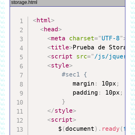
<
html
>
<
head
>
<
meta
charset
=
"
UTF-8
"
>
<
title
>
Prueba de Storage
<
script
src
=
"
/js/jquery-
<
style
>
           margin
:
 10px
;
           padding
:
 10px
;
}
</
style
>
<
script
>
       $
(
document
)
.
ready
(
fun