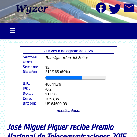
facebook
mail
Jueves 6 de agosto de 2026
Santoral:
Transfiguración del Señor
Otros:
Semana:
32
Día año:
218/365 (60%)
U.F.:
40844.79
IPC:
-0,2
Dolar:
911,58
Euro:
1053,36
Bitcoin:
U$ 64600.08
mindicador.cl
José Miguel Piquer recibe Premio