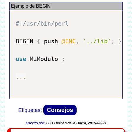
BEGIN 
{
 push 
@INC
,
'../lib'
;
}
use
 MiModulo 
;
...
Consejos
Escrito por:
Luis Hernán de la Barra, 2015-06-21