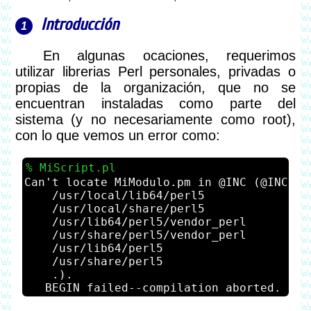
Introducción
En algunas ocaciones, requerimos
utilizar librerias Perl personales, privadas o
propias de la organización, que no se
encuentran instaladas como parte del
sistema (y no necesariamente como root),
con lo que vemos un error como:
MiScript.pl
Can't locate MiModulo.pm in @INC (@INC con
    /usr/local/lib64/perl5

    /usr/local/share/perl5

    /usr/lib64/perl5/vendor_perl

    /usr/share/perl5/vendor_perl

    /usr/lib64/perl5

    /usr/share/perl5

    .).
