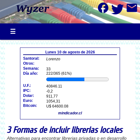
facebook
mail
Lunes 10 de agosto de 2026
Santoral:
Lorenzo
Otros:
Semana:
33
Día año:
222/365 (61%)
U.F.:
40846.11
IPC:
-0,2
Dolar:
911,77
Euro:
1054,31
Bitcoin:
U$ 64600.08
mindicador.cl
3 Formas de incluir librerias locales
Alternativas para encontrar librerias privadas o en desarrollo