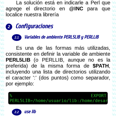
La solución está en indicarle a Perl que
agrege el directorio en
@INC
para que
localice nuestra librería
Configuraciones
Variables de ambiente
PERL5LIB
y
PERLLIB
Es una de las formas más utilizadas,
consistente en definir la variable de ambiente
PERL5LIB
(o PERLLIB, aunque no es la
preferida) de la misma forma de
$PATH
,
incluyendo una lista de directorios utilizando
el caracter ':' (dos puntos) como separador,
por ejemplo:
EXPORT
PERL5LIB=/home/usuario/lib:/home/desarrol
use lib